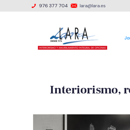
976 377 704
lara@lara.es
Jo
Interiorismo, r