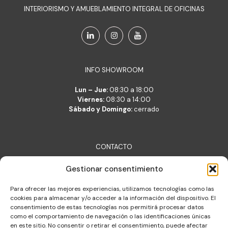
INTERIORISMO Y AMUEBLAMIENTO INTEGRAL DE OFICINAS
INFO SHOWROOM
Lun – Jue:
08:30 a 18:00
Viernes:
08:30 a 14:00
Sábado y Domingo:
cerrado
CONTACTO
Lara Belsué S.L.
Gestionar consentimiento
c/ Verónica 2, 50001 Zaragoza
lara@lara.es
Para ofrecer las mejores experiencias, utilizamos tecnologías como las
T: +34 976 377 704
cookies para almacenar y/o acceder a la información del dispositivo. El
consentimiento de estas tecnologías nos permitirá procesar datos
Almacén de logística integral
como el comportamiento de navegación o las identificaciones únicas
c/ Constitución 30, Cuarte de Huerva
en este sitio. No consentir o retirar el consentimiento, puede afectar