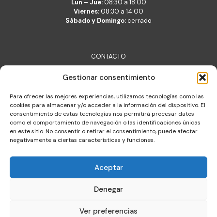
Lun – Jue:
08:30 a 18:00
Viernes:
08:30 a 14:00
Sábado y Domingo:
cerrado
CONTACTO
Lara Belsué S.L.
Gestionar consentimiento
c/ Verónica 2, 50001 Zaragoza
lara@lara.es
Para ofrecer las mejores experiencias, utilizamos tecnologías como las
T: +34 976 377 704
cookies para almacenar y/o acceder a la información del dispositivo. El
consentimiento de estas tecnologías nos permitirá procesar datos
Almacén de logística integral
como el comportamiento de navegación o las identificaciones únicas
c/ Constitución 30, Cuarte de Huerva
en este sitio. No consentir o retirar el consentimiento, puede afectar
negativamente a ciertas características y funciones.
Aceptar
Denegar
© 2025 | All Rights Reserved | Lara Belsué S.L.
Ver preferencias