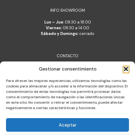
INFO SHOWROOM
Lun – Jue:
08:30 a 18:00
Viernes:
08:30 a 14:00
Sábado y Domingo:
cerrado
CONTACTO
Lara Belsué S.L.
Gestionar consentimiento
c/ Verónica 2, 50001 Zaragoza
lara@lara.es
Para ofrecer las mejores experiencias, utilizamos tecnologías como las
T: +34 976 377 704
cookies para almacenar y/o acceder a la información del dispositivo. El
consentimiento de estas tecnologías nos permitirá procesar datos
Almacén de logística integral
como el comportamiento de navegación o las identificaciones únicas
c/ Constitución 30, Cuarte de Huerva
en este sitio. No consentir o retirar el consentimiento, puede afectar
negativamente a ciertas características y funciones.
Aceptar