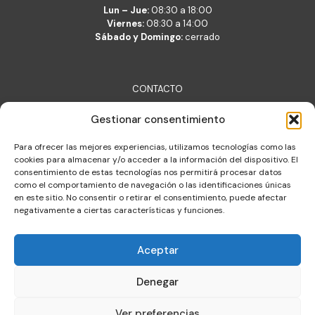
Lun – Jue:
08:30 a 18:00
Viernes:
08:30 a 14:00
Sábado y Domingo:
cerrado
CONTACTO
Lara Belsué S.L.
Gestionar consentimiento
c/ Verónica 2, 50001 Zaragoza
lara@lara.es
Para ofrecer las mejores experiencias, utilizamos tecnologías como las
T: +34 976 377 704
cookies para almacenar y/o acceder a la información del dispositivo. El
consentimiento de estas tecnologías nos permitirá procesar datos
Almacén de logística integral
como el comportamiento de navegación o las identificaciones únicas
c/ Constitución 30, Cuarte de Huerva
en este sitio. No consentir o retirar el consentimiento, puede afectar
negativamente a ciertas características y funciones.
Aceptar
Denegar
© 2025 | All Rights Reserved | Lara Belsué S.L.
Ver preferencias