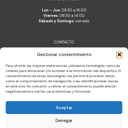
Lun – Jue:
08:30 a 18:00
Viernes:
08:30 a 14:00
Sábado y Domingo:
cerrado
CONTACTO
Lara Belsué S.L.
Gestionar consentimiento
c/ Verónica 2, 50001 Zaragoza
lara@lara.es
Para ofrecer las mejores experiencias, utilizamos tecnologías como las
T: +34 976 377 704
cookies para almacenar y/o acceder a la información del dispositivo. El
consentimiento de estas tecnologías nos permitirá procesar datos
Almacén de logística integral
como el comportamiento de navegación o las identificaciones únicas
c/ Constitución 30, Cuarte de Huerva
en este sitio. No consentir o retirar el consentimiento, puede afectar
negativamente a ciertas características y funciones.
Aceptar
Denegar