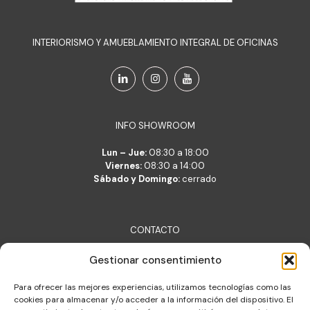
INTERIORISMO Y AMUEBLAMIENTO INTEGRAL DE OFICINAS
INFO SHOWROOM
Lun – Jue:
08:30 a 18:00
Viernes:
08:30 a 14:00
Sábado y Domingo:
cerrado
CONTACTO
Lara Belsué S.L.
Gestionar consentimiento
c/ Verónica 2, 50001 Zaragoza
lara@lara.es
Para ofrecer las mejores experiencias, utilizamos tecnologías como las
T: +34 976 377 704
cookies para almacenar y/o acceder a la información del dispositivo. El