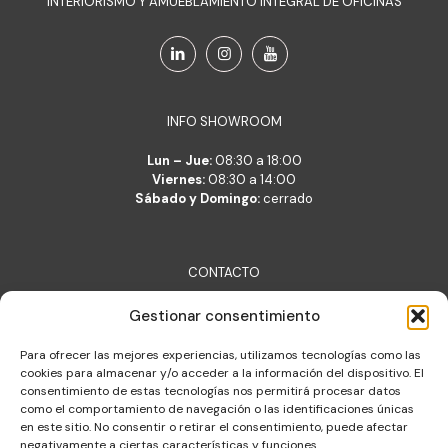
INTERIORISMO Y AMUEBLAMIENTO INTEGRAL DE OFICINAS
INFO SHOWROOM
Lun – Jue:
08:30 a 18:00
Viernes:
08:30 a 14:00
Sábado y Domingo:
cerrado
CONTACTO
Lara Belsué S.L.
Gestionar consentimiento
c/ Verónica 2, 50001 Zaragoza
lara@lara.es
Para ofrecer las mejores experiencias, utilizamos tecnologías como las
T: +34 976 377 704
cookies para almacenar y/o acceder a la información del dispositivo. El
consentimiento de estas tecnologías nos permitirá procesar datos
Almacén de logística integral
como el comportamiento de navegación o las identificaciones únicas
c/ Constitución 30, Cuarte de Huerva
en este sitio. No consentir o retirar el consentimiento, puede afectar
negativamente a ciertas características y funciones.