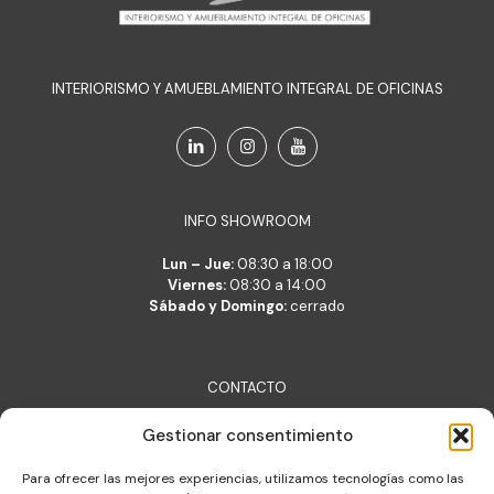
INTERIORISMO Y AMUEBLAMIENTO INTEGRAL DE OFICINAS
INFO SHOWROOM
Lun – Jue:
08:30 a 18:00
Viernes:
08:30 a 14:00
Sábado y Domingo:
cerrado
CONTACTO
Lara Belsué S.L.
Gestionar consentimiento
c/ Verónica 2, 50001 Zaragoza
lara@lara.es
Para ofrecer las mejores experiencias, utilizamos tecnologías como las
T: +34 976 377 704