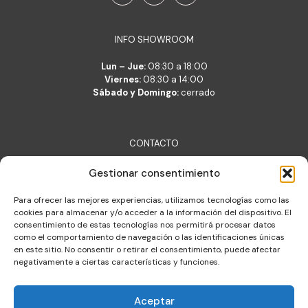
INFO SHOWROOM
Lun – Jue:
08:30 a 18:00
Viernes:
08:30 a 14:00
Sábado y Domingo:
cerrado
CONTACTO
Lara Belsué S.L.
Gestionar consentimiento
c/ Verónica 2, 50001 Zaragoza
lara@lara.es
Para ofrecer las mejores experiencias, utilizamos tecnologías como las
T: +34 976 377 704
cookies para almacenar y/o acceder a la información del dispositivo. El
consentimiento de estas tecnologías nos permitirá procesar datos
Almacén de logística integral
como el comportamiento de navegación o las identificaciones únicas
c/ Constitución 30, Cuarte de Huerva
en este sitio. No consentir o retirar el consentimiento, puede afectar
negativamente a ciertas características y funciones.
Aceptar