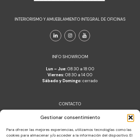
INTERIORISMO Y AMUEBLAMIENTO INTEGRAL DE OFICINAS
INFO SHOWROOM
Lun – Jue:
08:30 a 18:00
Viernes:
08:30 a 14:00
Sábado y Domingo:
cerrado
CONTACTO
Lara Belsué S.L.
Gestionar consentimiento
c/ Verónica 2, 50001 Zaragoza
lara@lara.es
Para ofrecer las mejores experiencias, utilizamos tecnologías como las
T: +34 976 377 704
cookies para almacenar y/o acceder a la información del dispositivo. El